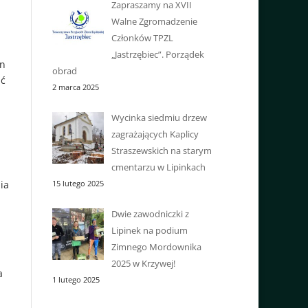
Zapraszamy na XVII
Walne Zgromadzenie
Członków TPZL
„Jastrzębiec”. Porządek
in
obrad
ać
2 marca 2025
Wycinka siedmiu drzew
zagrażających Kaplicy
Straszewskich na starym
cmentarzu w Lipinkach
15 lutego 2025
ia
Dwie zawodniczki z
Lipinek na podium
Zimnego Mordownika
2025 w Krzywej!
a
1 lutego 2025