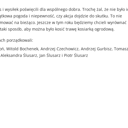
 i wysiłek poświęcili dla wspólnego dobra. Trochę żal, że nie było i
ątkowa pogoda i niepewność, czy akcja dojdzie do skutku. To nie
ormować na bieżąco. Jeszcze w tym roku będziemy chcieli wyrównać
taki sposób, aby można było kosić trawę kosiarką ogrodową.
ach porządkowali:
łoń, Witold Bochenek, Andrzej Czechowicz, Andrzej Gurbisz, Tomas
Aleksandra Ślusarz, Jan Ślusarz i Piotr Ślusarz