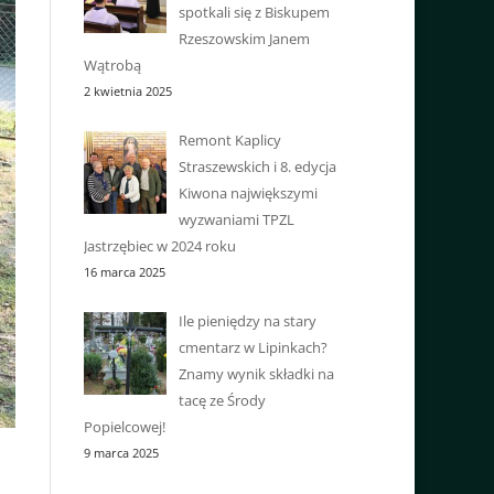
spotkali się z Biskupem
Rzeszowskim Janem
Wątrobą
2 kwietnia 2025
Remont Kaplicy
Straszewskich i 8. edycja
Kiwona największymi
wyzwaniami TPZL
Jastrzębiec w 2024 roku
16 marca 2025
Ile pieniędzy na stary
cmentarz w Lipinkach?
Znamy wynik składki na
tacę ze Środy
Popielcowej!
9 marca 2025