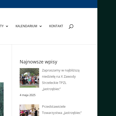
TY
KALENDARIUM
KONTAKT
Najnowsze wpisy
Zapraszamy w najbliższą
niedzielę na X Zawody
Strzeleckie TPZL
„Jastrzębiec”
4 maja 2025
Przedstawiciele
Towarzystwa „Jastrzębiec”