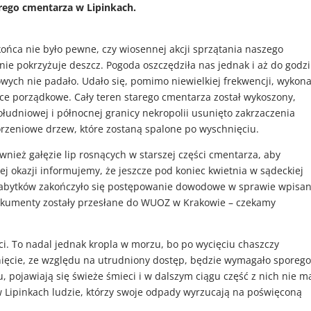
rego cmentarza w Lipinkach.
końca nie było pewne, czy wiosennej akcji sprzątania naszego
ie pokrzyżuje deszcz. Pogoda oszczędziła nas jednak i aż do godz
wych nie padało. Udało się, pomimo niewielkiej frekwencji, wykon
ace porządkowe. Cały teren starego cmentarza został wykoszony,
łudniowej i północnej granicy nekropolii usunięto zakrzaczenia
orzeniowe drzew, które zostaną spalone po wyschnięciu.
wnież gałęzie lip rosnących w starszej części cmentarza, aby
ej okazji informujemy, że jeszcze pod koniec kwietnia w sądeckiej
abytków zakończyło się postępowanie dowodowe w sprawie wpisan
Dokumenty zostały przesłane do WUOZ w Krakowie – czekamy
i. To nadal jednak kropla w morzu, bo po wycięciu chaszczy
sunięcie, ze względu na utrudniony dostęp, będzie wymagało sporego
, pojawiają się świeże śmieci i w dalszym ciągu część z nich nie m
 Lipinkach ludzie, którzy swoje odpady wyrzucają na poświęconą