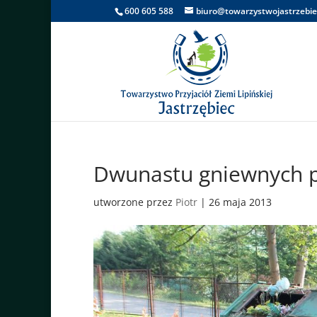
600 605 588
biuro@towarzystwojastrzebie
Dwunastu gniewnych p
utworzone przez
Piotr
|
26 maja 2013