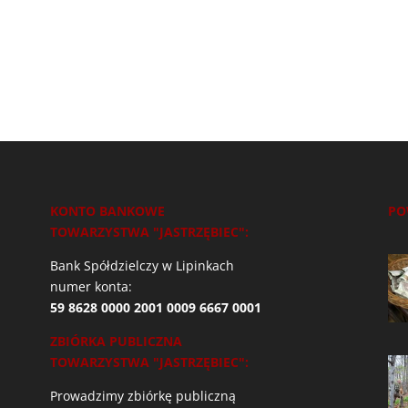
KONTO BANKOWE
PO
TOWARZYSTWA "JASTRZĘBIEC":
Bank Spółdzielczy w Lipinkach
numer konta:
59 8628 0000 2001 0009 6667 0001
ZBIÓRKA PUBLICZNA
TOWARZYSTWA "JASTRZĘBIEC":
Prowadzimy zbiórkę publiczną