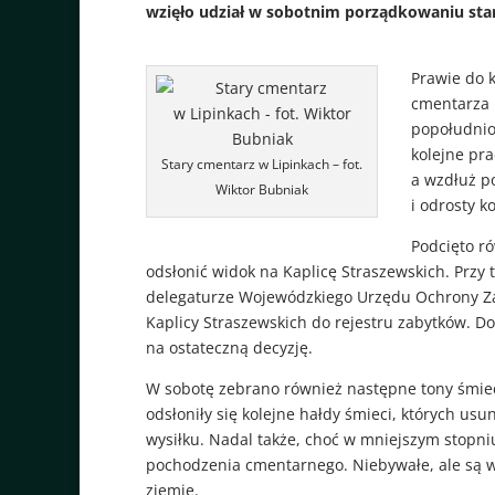
wzięło udział w sobotnim porządkowaniu sta
Prawie do 
cmentarza n
popołudnio
kolejne pr
Stary cmentarz w Lipinkach – fot.
a wzdłuż po
Wiktor Bubniak
i odrosty k
Podcięto ró
odsłonić widok na Kaplicę Straszewskich. Przy t
delegaturze Wojewódzkiego Urzędu Ochrony Z
Kaplicy Straszewskich do rejestru zabytków. 
na ostateczną decyzję.
W sobotę zebrano również następne tony śmiec
odsłoniły się kolejne hałdy śmieci, których u
wysiłku. Nadal także, choć w mniejszym stopniu
pochodzenia cmentarnego. Niebywałe, ale są w
ziemię.