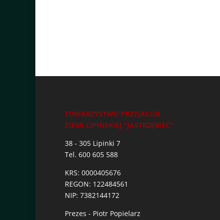
TOWARZYSTWO PRZYJACIÓŁ
ZIEMI LIPIŃSKIEJ "JASTRZĘBIEC"
38 - 305 Lipinki 7
Tel. 600 605 588
KRS: 0000405676
REGON: 122484561
NIP: 7382144172
Prezes - Piotr Popielarz