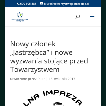
600 605 588
biuro@towarzystwojastrzebiec.pl
Nowy członek
„Jastrzębca” i nowe
wyzwania stojące przed
Towarzystwem
utworzone przez
Piotr
|
13 kwietnia 2017