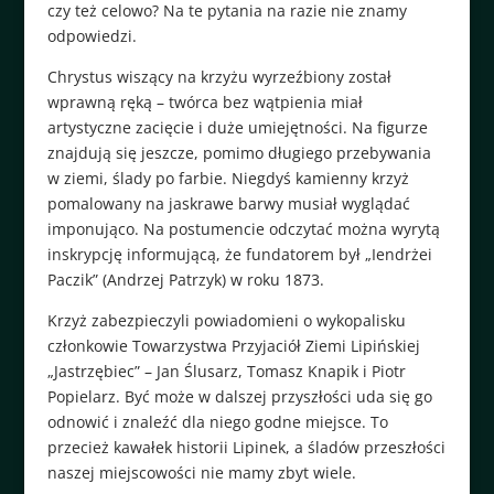
czy też celowo? Na te pytania na razie nie znamy
odpowiedzi.
Chrystus wiszący na krzyżu wyrzeźbiony został
wprawną ręką – twórca bez wątpienia miał
artystyczne zacięcie i duże umiejętności. Na figurze
znajdują się jeszcze, pomimo długiego przebywania
w ziemi, ślady po farbie. Niegdyś kamienny krzyż
pomalowany na jaskrawe barwy musiał wyglądać
imponująco. Na postumencie odczytać można wyrytą
inskrypcję informującą, że fundatorem był „Iendrżei
Paczik” (Andrzej Patrzyk) w roku 1873.
Krzyż zabezpieczyli powiadomieni o wykopalisku
członkowie Towarzystwa Przyjaciół Ziemi Lipińskiej
„Jastrzębiec” – Jan Ślusarz, Tomasz Knapik i Piotr
Popielarz. Być może w dalszej przyszłości uda się go
odnowić i znaleźć dla niego godne miejsce. To
przecież kawałek historii Lipinek, a śladów przeszłości
naszej miejscowości nie mamy zbyt wiele.