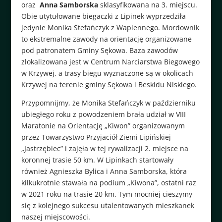
oraz
Anna Samborska
sklasyfikowana na 3. miejscu.
Obie utytułowane biegaczki z Lipinek wyprzedziła
jedynie Monika Stefańczyk z Wapiennego. Mordownik
to ekstremalne zawody na orientację organizowane
pod patronatem Gminy Sękowa. Baza zawodów
zlokalizowana jest w Centrum Narciarstwa Biegowego
w Krzywej, a trasy biegu wyznaczone są w okolicach
Krzywej na terenie gminy Sękowa i Beskidu Niskiego.
Przypomnijmy, że Monika Stefańczyk w październiku
ubiegłego roku z powodzeniem brała udział w VIII
Maratonie na Orientację „Kiwon” organizowanym
przez Towarzystwo Przyjaciół Ziemi Lipińskiej
„Jastrzębiec” i zajęła w tej rywalizacji 2. miejsce na
koronnej trasie 50 km. W Lipinkach startowały
również Agnieszka Bylica i Anna Samborska, która
kilkukrotnie stawała na podium „Kiwona”, ostatni raz
w 2021 roku na trasie 20 km. Tym mocniej cieszymy
się z kolejnego sukcesu utalentowanych mieszkanek
naszej miejscowości.