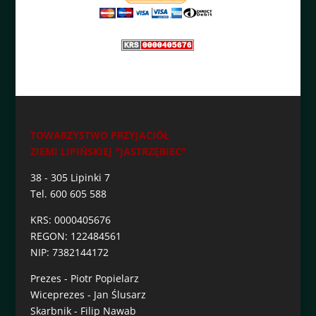
TOWARZYSTWO PRZYJACIÓŁ
ZIEMI LIPIŃSKIEJ "JASTRZĘBIEC"
38 - 305 Lipinki 7
Tel. 600 605 588
KRS: 0000405676
REGON: 122484561
NIP: 7382144172
Prezes - Piotr Popielarz
Wiceprezes - Jan Ślusarz
Skarbnik - Filip Nawab