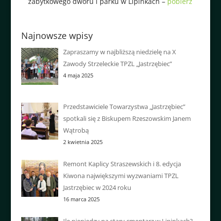
zabytkowego dworu i parku w Lipinkach –
pobierz
Najnowsze wpisy
Zapraszamy w najbliższą niedzielę na X
Zawody Strzeleckie TPZL „Jastrzębiec”
4 maja 2025
Przedstawiciele Towarzystwa „Jastrzębiec”
spotkali się z Biskupem Rzeszowskim Janem
Wątrobą
2 kwietnia 2025
Remont Kaplicy Straszewskich i 8. edycja
Kiwona największymi wyzwaniami TPZL
Jastrzębiec w 2024 roku
16 marca 2025
Ile pieniędzy na stary cmentarz w Lipinkach?