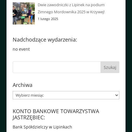
Dwie zawodniczki z Lipinek na podium
Zimnego Mordownika 2025 w Krzywej!
1 lutego 2025
Nadchodzące wydarzenia:
no event
Archiwa
Archiwa
KONTO BANKOWE TOWARZYSTWA
JASTRZĘBIEC:
Bank Spółdzielczy w Lipinkach