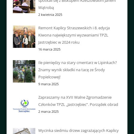
spotkali się z Biskupem Rzeszowskim Janem
Wątrobą
2 kwietnia 2025
Remont Kaplicy Straszewskich i 8. edycja
Kiwona największymi wyzwaniami TPZL
Jastrzębiec w 2024 roku
16 marca 2025
Ile pieniędzy na stary cmentarz w Lipinkach?
Znamy wynik składki na tacę ze Środy
Popielcowej!
9 marca 2025
Zapraszamy na XVII Walne Zgromadzenie
Członków TPZL „Jastrzębiec”. Porządek obrad
2 marca 2025
Wycinka siedmiu drzew zagrażających Kaplicy