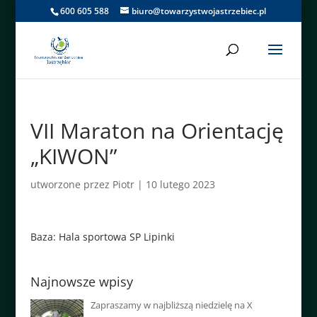
600 605 588
biuro@towarzystwojastrzebiec.pl
VII Maraton na Orientację
„KIWON”
utworzone przez
Piotr
|
10 lutego 2023
Baza: Hala sportowa SP Lipinki
Najnowsze wpisy
Zapraszamy w najbliższą niedzielę na X