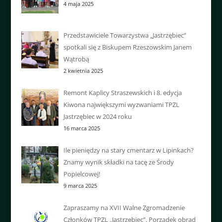
4 maja 2025
Przedstawiciele Towarzystwa „Jastrzębiec”
spotkali się z Biskupem Rzeszowskim Janem
Wątrobą
2 kwietnia 2025
Remont Kaplicy Straszewskich i 8. edycja
Kiwona największymi wyzwaniami TPZL
Jastrzębiec w 2024 roku
16 marca 2025
Ile pieniędzy na stary cmentarz w Lipinkach?
Znamy wynik składki na tacę ze Środy
Popielcowej!
9 marca 2025
Zapraszamy na XVII Walne Zgromadzenie
Członków TPZL „Jastrzębiec”. Porządek obrad