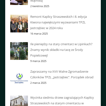
Wątrobą
2 kwietnia 2025
Remont Kaplicy Straszewskich i 8. edycja
Kiwona największymi wyzwaniami TPZL
Jastrzębiec w 2024 roku
16 marca 2025
Ile pieniędzy na stary cmentarz w Lipinkach?
Znamy wynik składki na tacę ze Środy
Popielcowej!
9 marca 2025
Zapraszamy na XVII Walne Zgromadzenie
Członków TPZL „Jastrzębiec”. Porządek obrad
2 marca 2025
Wycinka siedmiu drzew zagrażających Kaplicy
Straszewskich na starym cmentarzu w