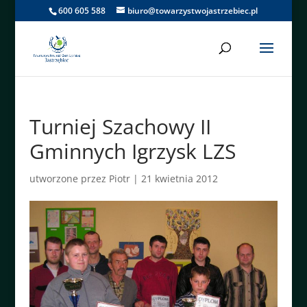
600 605 588
biuro@towarzystwojastrzebiec.pl
Turniej Szachowy II
Gminnych Igrzysk LZS
utworzone przez
Piotr
|
21 kwietnia 2012