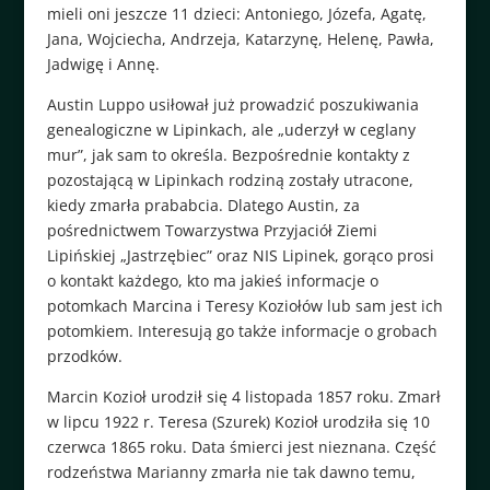
mieli oni jeszcze 11 dzieci: Antoniego, Józefa, Agatę,
Jana, Wojciecha, Andrzeja, Katarzynę, Helenę, Pawła,
Jadwigę i Annę.
Austin Luppo usiłował już prowadzić poszukiwania
genealogiczne w Lipinkach, ale „uderzył w ceglany
mur”, jak sam to określa. Bezpośrednie kontakty z
pozostającą w Lipinkach rodziną zostały utracone,
kiedy zmarła prababcia. Dlatego Austin, za
pośrednictwem Towarzystwa Przyjaciół Ziemi
Lipińskiej „Jastrzębiec” oraz NIS Lipinek, gorąco prosi
o kontakt każdego, kto ma jakieś informacje o
potomkach Marcina i Teresy Koziołów lub sam jest ich
potomkiem. Interesują go także informacje o grobach
przodków.
Marcin Kozioł urodził się 4 listopada 1857 roku. Zmarł
w lipcu 1922 r. Teresa (Szurek) Kozioł urodziła się 10
czerwca 1865 roku. Data śmierci jest nieznana. Część
rodzeństwa Marianny zmarła nie tak dawno temu,