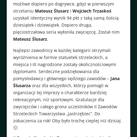
możliwe dopiero po dogrywce, gdyż w pierwszym
strzelaniu
Mateusz Ślusarz
i
Wojciech Trzaskoś
uzyskali identyczny wynik 94 pkt z taką samą ilością
dziesiątek i dziewiątek. Dopiero druga,
pięciostrzałowa seria wyłoniła zwycięzcę. Został nim
Mateusz Ślusarz
.
Najlepsi zawodnicy w każdej kategorii otrzymali
wyróżnienia w formie statuetek strzeleckich, a
miejsca I-III nagrodzone zostały okolicznościowymi
dyplomami. Serdeczne podziękowania dla
pomysłodawcy i głównego sędziego zawodów –
Jana
Ślusarza
oraz dla wszystkich, którzy pomogli w
organizacji tej imprezy o charakterze bardziej
rekreacyjnym, niż sportowym. Gratulacje dla
zwycięzców i całego grona uczestników II Zawodów
Strzeleckich Towarzystwa „Jastrzębiec”. Do
zobaczenia za rok! Oby było trochę cieplej niż dzisiaj
🙂