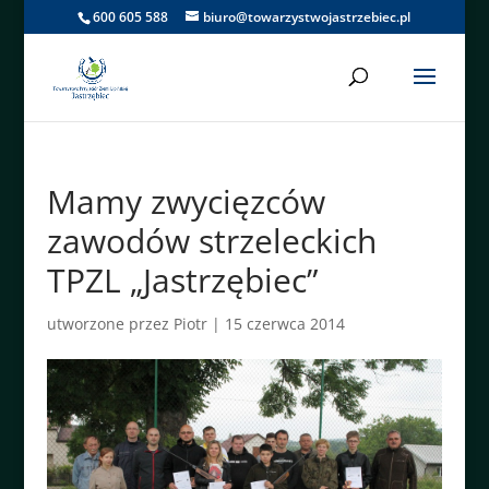
600 605 588
biuro@towarzystwojastrzebiec.pl
Mamy zwycięzców
zawodów strzeleckich
TPZL „Jastrzębiec”
utworzone przez
Piotr
|
15 czerwca 2014