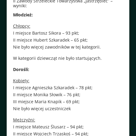
II Zawody Strzeleckie Towarzystwa „Jastrzębiec” –
wyniki:
Młodzież:
Chłopcy:
I miejsce Bartosz Sikora – 93 pkt;
II miejsce Hubert Szkaradek – 65 pkt;
Nie było więcej zawodników w tej kategorii.
W kategorii dziewcząt nie było startujących.
Dorośli:
Kobiety:
I miejsce Agnieszka Szkaradek – 78 pkt;
II miejsce Monika Słowik – 76 pkt;
III miejsce Maria Knapik – 69 pkt;
Nie było więcej uczestniczek
Mężczyźni:
I miejsce Mateusz Ślusarz – 94 pkt;
II miejsce Wojciech Trzaskoś – 94 pkt;