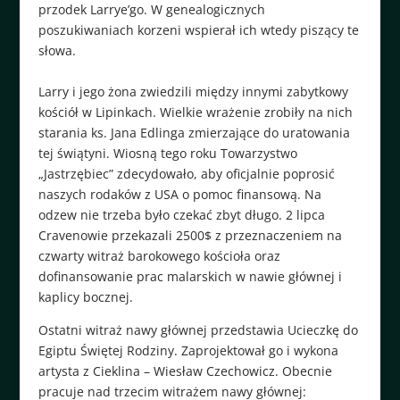
przodek Larrye’go. W genealogicznych
poszukiwaniach korzeni wspierał ich wtedy piszący te
słowa.
Larry i jego żona zwiedzili między innymi zabytkowy
kościół w Lipinkach. Wielkie wrażenie zrobiły na nich
starania ks. Jana Edlinga zmierzające do uratowania
tej świątyni. Wiosną tego roku Towarzystwo
„Jastrzębiec” zdecydowało, aby oficjalnie poprosić
naszych rodaków z USA o pomoc finansową. Na
odzew nie trzeba było czekać zbyt długo. 2 lipca
Cravenowie przekazali 2500$ z przeznaczeniem na
czwarty witraż barokowego kościoła oraz
dofinansowanie prac malarskich w nawie głównej i
kaplicy bocznej.
Ostatni witraż nawy głównej przedstawia Ucieczkę do
Egiptu Świętej Rodziny. Zaprojektował go i wykona
artysta z Cieklina – Wiesław Czechowicz. Obecnie
pracuje nad trzecim witrażem nawy głównej: