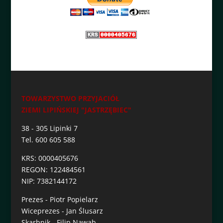
TOWARZYSTWO PRZYJACIÓŁ
ZIEMI LIPIŃSKIEJ "JASTRZĘBIEC"
38 - 305 Lipinki 7
Tel. 600 605 588
KRS: 0000405676
REGON: 122484561
NIP: 7382144172
Prezes - Piotr Popielarz
Wiceprezes - Jan Ślusarz
Skarbnik - Filip Nawab