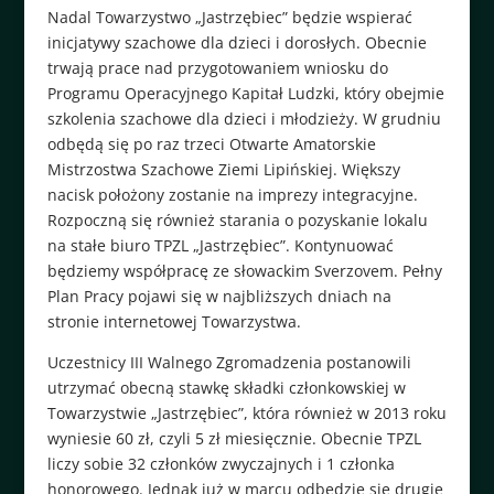
Nadal Towarzystwo „Jastrzębiec” będzie wspierać
inicjatywy szachowe dla dzieci i dorosłych. Obecnie
trwają prace nad przygotowaniem wniosku do
Programu Operacyjnego Kapitał Ludzki, który obejmie
szkolenia szachowe dla dzieci i młodzieży. W grudniu
odbędą się po raz trzeci Otwarte Amatorskie
Mistrzostwa Szachowe Ziemi Lipińskiej. Większy
nacisk położony zostanie na imprezy integracyjne.
Rozpoczną się również starania o pozyskanie lokalu
na stałe biuro TPZL „Jastrzębiec”. Kontynuować
będziemy współpracę ze słowackim Sverzovem. Pełny
Plan Pracy pojawi się w najbliższych dniach na
stronie internetowej Towarzystwa.
Uczestnicy III Walnego Zgromadzenia postanowili
utrzymać obecną stawkę składki członkowskiej w
Towarzystwie „Jastrzębiec”, która również w 2013 roku
wyniesie 60 zł, czyli 5 zł miesięcznie. Obecnie TPZL
liczy sobie 32 członków zwyczajnych i 1 członka
honorowego. Jednak już w marcu odbędzie się drugie