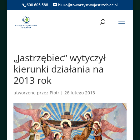
600 605 588
biuro@towarzystwojastrzebiec.pl
„Jastrzębiec” wytyczył
kierunki działania na
2013 rok
utworzone przez
Piotr
|
26 lutego 2013