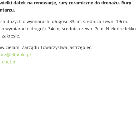
ewielki datek na renowację, rury ceramiczne do drenażu. Rury
ntarzu.
skich dużych o wymiarach: długość 33cm, średnica zewn. 19cm.
 o wymiarach: długość 34cm, średnica zewn. 7cm. Niektóre lekko
 zakresie.
awicielami Zarządu Towarzystwa Jastrzębiec.
arz@elipinki.pl
.onet.pl