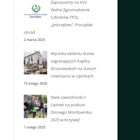
Zapraszamy na XVII
Walne Zgromadzenie
Członków TPZL
„Jastrzębiec”. Porządek
obrad
2 marca 2025
Wycinka siedmiu drzew
zagrażających Kaplicy
Straszewskich na starym
cmentarzu w Lipinkach
15 lutego 2025
Dwie zawodniczki z
Lipinek na podium
Zimnego Mordownika
2025 w Krzywej!
1 lutego 2025