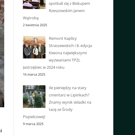
spotkali się z Biskupem
Rzeszowskim Janem
Wątrobą
2 kwietnia 2025
Remont Kaplicy
Straszewskich i 8. edycja
Kiwona największymi
wyzwaniami TPZL
Jastrzębiec w 2024 roku
16 marca 2025
Ile pieniędzy na stary
cmentarz w Lipinkach?
Znamy wynik składki na
tacę ze Środy
Popielcowej!
9 marca 2025
i