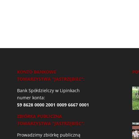
KONTO BANKOWE
PO
TOWARZYSTWA "JASTRZĘBIEC":
Bank Spółdzielczy w Lipinkach
numer konta:
59 8628 0000 2001 0009 6667 0001
ZBIÓRKA PUBLICZNA
TOWARZYSTWA "JASTRZĘBIEC":
Prowadzimy zbiórkę publiczną