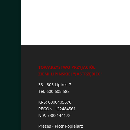
TOWARZYSTWO PRZYJACIÓŁ
ZIEMI LIPIŃSKIEJ "JASTRZĘBIEC"
38 - 305 Lipinki 7
Tel. 600 605 588
KRS: 0000405676
REGON: 122484561
NIP: 7382144172
Prezes - Piotr Popielarz