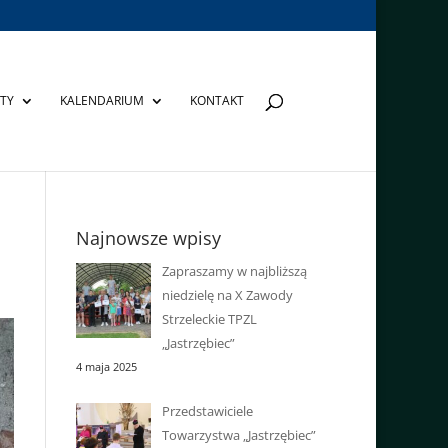
TY
KALENDARIUM
KONTAKT
Najnowsze wpisy
Zapraszamy w najbliższą
niedzielę na X Zawody
Strzeleckie TPZL
„Jastrzębiec”
4 maja 2025
Przedstawiciele
Towarzystwa „Jastrzębiec”