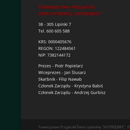
TOWARZYSTWO PRZYJACIÓŁ
ZIEMI LIPIŃSKIEJ "JASTRZĘBIEC"
38 - 305 Lipinki 7
Tel. 600 605 588
KRS: 0000405676
REGON: 122484561
NIP: 7382144172
Prezes - Piotr Popielarz
Wiceprezes - Jan Ślusarz
Skarbnik - Filip Nawab
Członek Zarządu - Krystyna Babiś
Członek Zarządu - Andrzej Gurbisz
Towarzystwo Przyjaciół Ziemi Lipińskiej "JASTRZĘBIEC" 