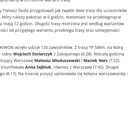
y Tomasz Duda przygotowali jak zwykle dwie trasy dla uczestników
, który należy pokonać w 6 godzin. Natomiast na przebiegnięcie
nu mają 12 godzin. Długość trasy mierzona jest według wariantów
ości od przyjętego wariantu przebiegu trasy oraz umiejętności
 KIWON wzięło udział 133 zawodników. Z trasą TP 50km, na którą
ł sobie
Wojciech Stolarczyk
z Zakopanego (6:28). Niecałą godzinę
entujący Warszawę
Mateusz Mioduszewski
i
Maciek Ners
(7:22).
 triumfowała
Anna Sejbiuk
, również z Warszawy (7:42). Drugie
o (8:17). Na trzeciej pozycji uplasowała się kolejna warszawianka 