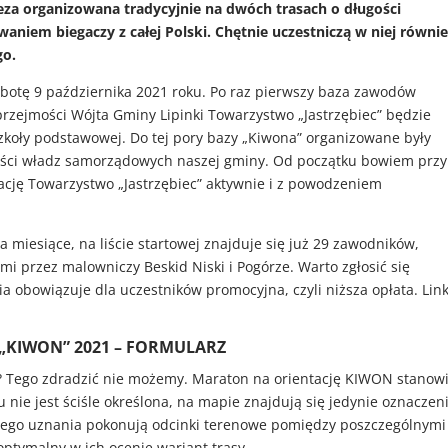
preza organizowana tradycyjnie na dwóch trasach o długości
aniem biegaczy z całej Polski. Chętnie uczestniczą w niej równie
go.
obotę 9 października 2021 roku. Po raz pierwszy baza zawodów
przejmości Wójta Gminy Lipinki Towarzystwo „Jastrzębiec” będzie
szkoły podstawowej. Do tej pory bazy „Kiwona” organizowane były
iwości władz samorządowych naszej gminy. Od początku bowiem przy
ację Towarzystwo „Jastrzębiec” aktywnie i z powodzeniem
 miesiące, na liście startowej znajduje się już 29 zawodników,
mi przez malowniczy Beskid Niski i Pogórze. Warto zgłosić się
ia obowiązuje dla uczestników promocyjna, czyli niższa opłata. Lin
 „KIWON” 2021 – FORMULARZ
? Tego zdradzić nie możemy. Maraton na orientację KIWON stanow
 nie jest ściśle określona, na mapie znajdują się jedynie oznaczen
nego uznania pokonują odcinki terenowe pomiędzy poszczególnymi
optymalny w ich ocenie wariant trasy.