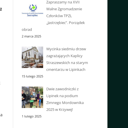
Zapraszamy na XVII
ż
Walne Zgromadzenie
Członków TPZL
„Jastrzębiec”. Porządek
obrad
2 marca 2025
Wycinka siedmiu drzew
zagrażających Kaplicy
Straszewskich na starym
cmentarzu w Lipinkach
15 lutego 2025
k
Dwie zawodniczki z
Lipinek na podium
Zimnego Mordownika
i
2025 w Krzywej!
ia
1 lutego 2025