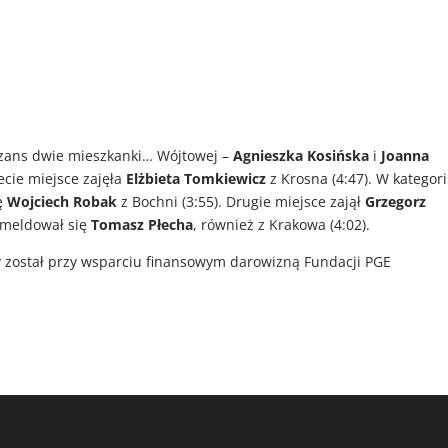
szans dwie mieszkanki… Wójtowej –
Agnieszka Kosińska
i
Joanna
zecie miejsce zajęła
Elżbieta Tomkiewicz
z Krosna (4:47). W kategori
ę
Wojciech Robak
z Bochni (3:55). Drugie miejsce zajął
Grzegorz
zameldował się
Tomasz Płecha
, również z Krakowa (4:02).
 został przy wsparciu finansowym darowizną Fundacji PGE