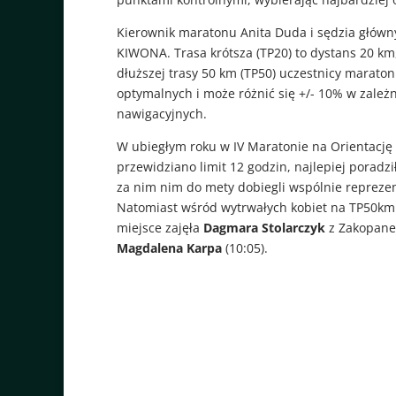
Kierownik maratonu Anita Duda i sędzia główn
KIWONA. Trasa krótsza (TP20) to dystans 20 km
dłuższej trasy 50 km (TP50) uczestnicy marato
optymalnych i może różnić się +/- 10% w zależn
nawigacyjnych.
W ubiegłym roku w IV Maratonie na Orientację
przewidziano limit 12 godzin, najlepiej poradzi
za nim nim do mety dobiegli wspólnie reprez
Natomiast wśród wytrwałych kobiet na TP50km
miejsce zajęła
Dagmara Stolarczyk
z Zakopaneg
Magdalena Karpa
(10:05).