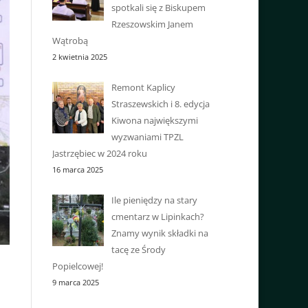
spotkali się z Biskupem
Rzeszowskim Janem
Wątrobą
2 kwietnia 2025
Remont Kaplicy
Straszewskich i 8. edycja
Kiwona największymi
wyzwaniami TPZL
Jastrzębiec w 2024 roku
16 marca 2025
Ile pieniędzy na stary
cmentarz w Lipinkach?
Znamy wynik składki na
tacę ze Środy
Popielcowej!
9 marca 2025