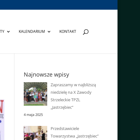
TY
KALENDARIUM
KONTAKT
Najnowsze wpisy
Zapraszamy w najbliższą
niedzielę na X Zawody
Strzeleckie TPZL
„Jastrzębiec”
4 maja 2025
Przedstawiciele
Towarzystwa „Jastrzębiec”