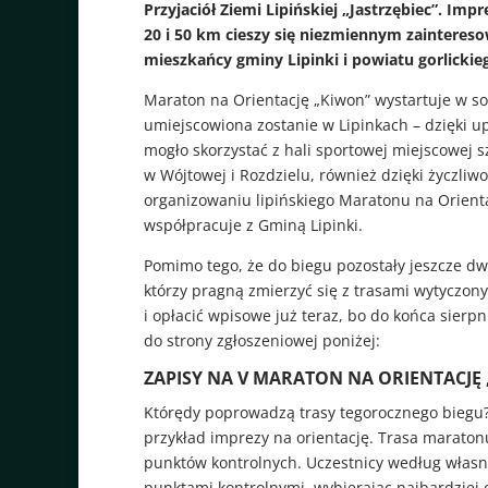
Przyjaciół Ziemi Lipińskiej „Jastrzębiec”. Im
20 i 50 km cieszy się niezmiennym zainteresow
mieszkańcy gminy Lipinki i powiatu gorlickie
Maraton na Orientację „Kiwon” wystartuje w s
umiejscowiona zostanie w Lipinkach – dzięki u
mogło skorzystać z hali sportowej miejscowej 
w Wójtowej i Rozdzielu, również dzięki życzl
organizowaniu lipińskiego Maratonu na Orient
współpracuje z Gminą Lipinki.
Pomimo tego, że do biegu pozostały jeszcze dwa
którzy pragną zmierzyć się z trasami wytyczony
i opłacić wpisowe już teraz, bo do końca sierpn
do strony zgłoszeniowej poniżej:
ZAPISY NA V MARATON NA ORIENTACJĘ
Którędy poprowadzą trasy tegorocznego biegu
przykład imprezy na orientację. Trasa maratonu
punktów kontrolnych. Uczestnicy według włas
punktami kontrolnymi, wybierając najbardziej 